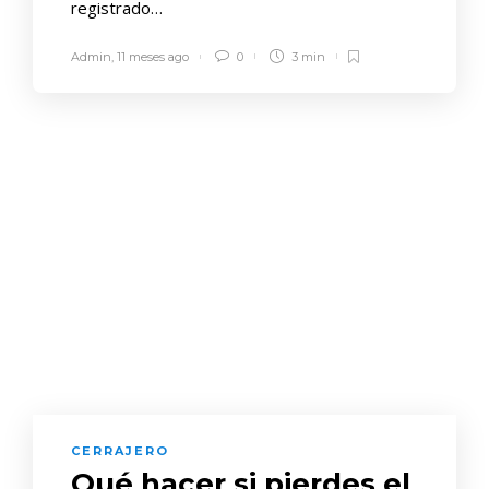
registrado…
Admin
,
11 meses ago
0
3 min
CERRAJERO
Qué hacer si pierdes el